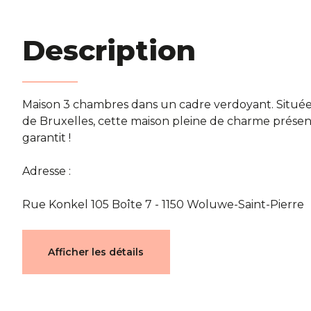
Description
Maison 3 chambres dans un cadre verdoyant. Situé
de Bruxelles, cette maison pleine de charme prés
garantit !
Adresse :
Rue Konkel 105 Boîte 7 - 1150 Woluwe-Saint-Pierre
Caractéristiques
Afficher les détails
Général