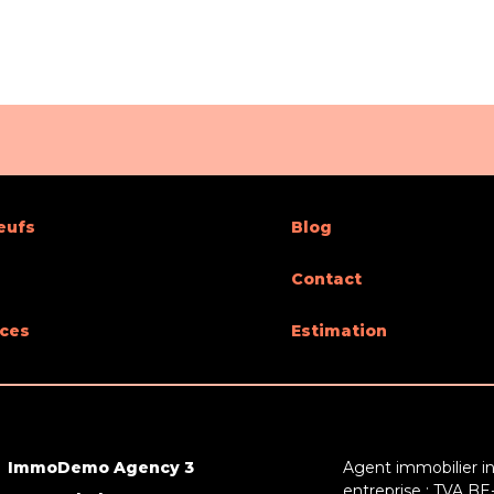
eufs
Blog
Contact
ces
Estimation
ImmoDemo Agency 3
Agent immobilier i
entreprise : TVA BE