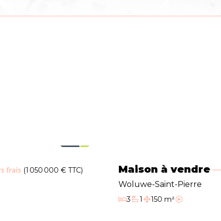
at d'électricité (oui/non)
oui, conforme
SPEC (kwh/m²/an) (Consommation
100
ique)
(Kwh/an)
110
Maison à vendre
s frais
(1 050 000 € TTC)
Woluwe-Saint-Pierre
3
1
150 m²
Chambres
Salle de bain
Surface habitable
Vidéo