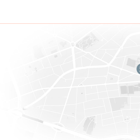
Référence
4515212
Catégor
Nombre de chambres
3
Nombre 
Jardin
Oui
Garage
Parking
Oui
Surface
Surface du terrain
240 m²
Domaine juridique
Jugement en cours
Non
Permis 
Permis de lotir
Non
Droit d
Affectation urbanistique
zone verte
Type
d'intima