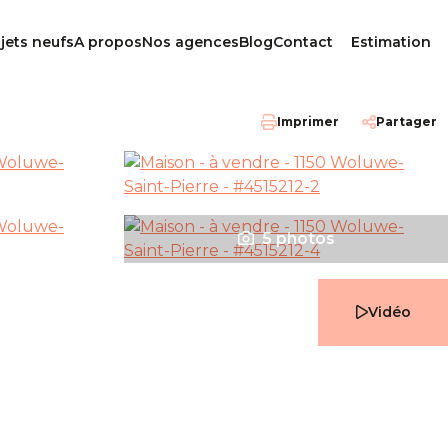
jets neufs
A propos
Nos agences
Blog
Contact
Estimation
Imprimer
Partager
5 photos
Vidéo