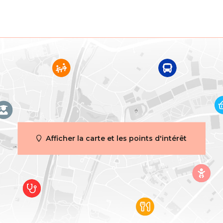
ie
Maison
de salles de bain
1
Oui
 habitable
150 m²
Afficher la carte et les points d'intérêt
de bâtir
Non
e préemption
Non
pas de correction juridique ou mesure
tion
administrative imposée