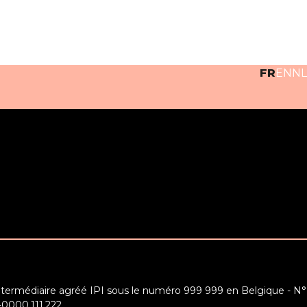
FR
EN
NL
ntermédiaire agréé IPI sous le numéro 999 999 en Belgique - N°
-0000.111.222