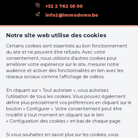
+32 2 762 05 00
info2@immodemo.be
ImmoDemo Agency 3
Notre site web utilise des cookies
rue Konkel 12
Certains cookies sont essentiels au bon fonctionnement
1000 Bruxelles
du site et ne peuvent être refusés. Avec votre
+32 2 762 05 00
consentement, nous utilisons d’autres cookies pour
améliorer votre expérience sur le site, mesurer notre
support@webulous.be
audience et activer des fonctionnalités en lien avec les
réseaux sociaux comme l’affichage de vidéos.
En cliquant sur « Tout autoriser », vous autorisez
l’utilisation de tous les cookies. Vous pouvez également
Agent immobilier intermédiaire agréé IPI sous le numéro 999
définir plus précisément vos préférences en cliquant sur le
999 en Belgique - N° entreprise : TVA BE-0000.111.222
bouton « Configurer ». Votre consentement peut être
modifié à tout moment en cliquant sur le lien
Instance de contrôle: Institut professionnel des agents
« Configuration des cookies » en bas de chaque page.
immobiliers, rue du Luxembourg 16B, 1000 Bruxelles (+32 2 505
38 50 - info@ipi.be) - Soumis au
code déontologique de l’ IPI
Si vous souhaitez en savoir plus sur les cookies, vous