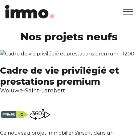
Accueil
Nos projets neufs
+32 2 762 05 00
info@immodemo.be
A vendre
Cadre de vie privilégié et
A louer
prestations premium
Projets neufs
Woluwe-Saint-Lambert
A propos
Nos agences
Ce nouveau projet immobilier s’inscrit dans un