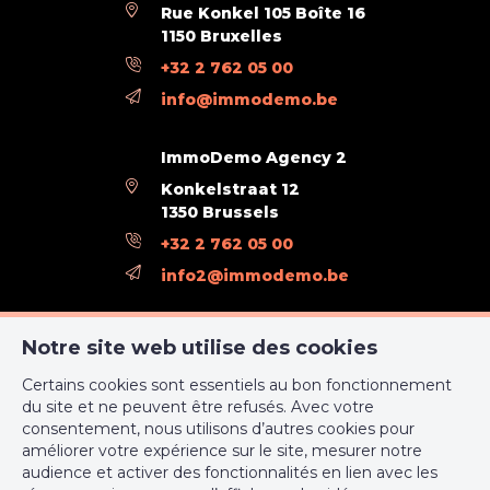
Rue Konkel 105 Boîte 16
1150 Bruxelles
+32 2 762 05 00
info@immodemo.be
ImmoDemo Agency 2
Konkelstraat 12
1350 Brussels
+32 2 762 05 00
info2@immodemo.be
ImmoDemo Agency 3
Notre site web utilise des cookies
rue Konkel 12
Certains cookies sont essentiels au bon fonctionnement
1000 Bruxelles
du site et ne peuvent être refusés. Avec votre
+32 2 762 05 00
consentement, nous utilisons d’autres cookies pour
améliorer votre expérience sur le site, mesurer notre
support@webulous.be
audience et activer des fonctionnalités en lien avec les