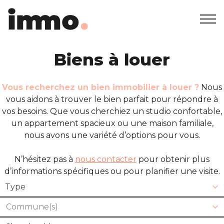
Accueil
Biens à louer
+32 2 762 05 00
info@immodemo.be
A vendre
Vous recherchez un bien immobilier à louer ?
Nous
vous aidons à trouver le bien parfait pour répondre à
vos besoins. Que vous cherchiez un studio confortable,
A louer
un appartement spacieux ou une maison familiale,
nous avons une variété d’options pour vous.
Projets neufs
N’hésitez pas à
nous contacter
pour obtenir plus
d’informations spécifiques ou pour planifier une visite.
A propos
Type
Nos agences
Commune(s)