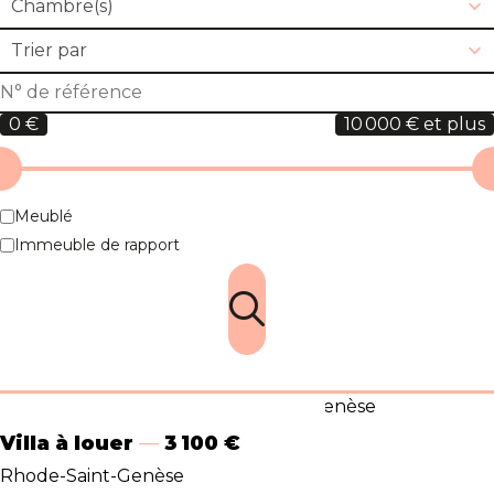
Chambre(s)
Blog
Trier par
Contact
0 €
10 000 € et plus
Estimation
Meublé
Immeuble de rapport
Trouver
Villa à louer
3 100 €
Rhode-Saint-Genèse