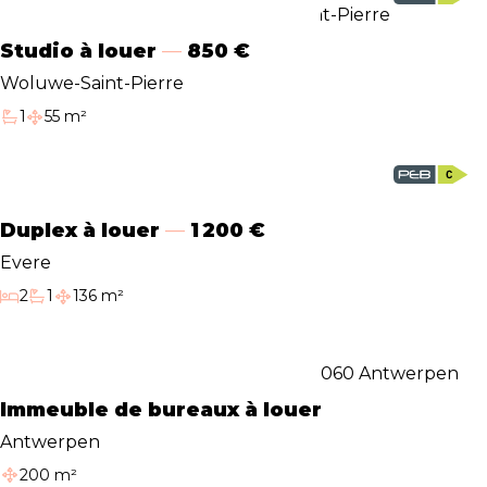
Studio à louer
850 €
Woluwe-Saint-Pierre
1
55 m²
Salle de bain
Surface habitable
Duplex à louer
1 200 €
Evere
2
1
136 m²
Chambres
Salle de bain
Surface habitable
Immeuble de bureaux à louer
Antwerpen
200 m²
Surface habitable