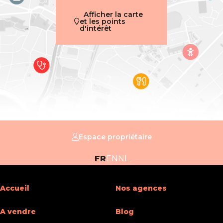
Année de rénovation
2008
Afficher la carte
et les points
d'intérêt
Spécificités terrain
Orientation du bâtiment (-)
nord
Type d'environnement
banlieue
En chiffres
Espace propriétaire
Surface bâtie (surf. bât. princ.)
500
FR
EN
NL
Equipement de base
Accueil
Nos agences
Air conditionné
Oui
A vendre
Blog
Chauffage (ind/coll) (type (ind/coll))
individuel