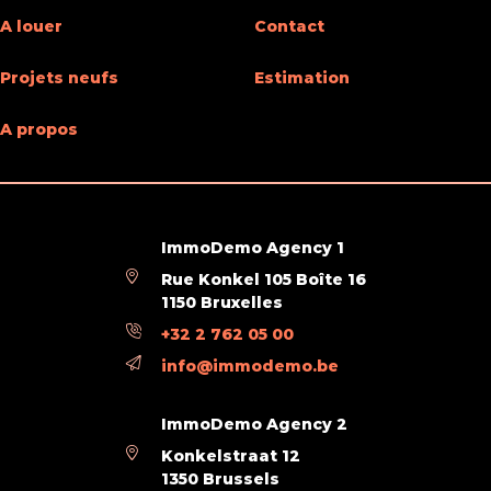
A louer
Contact
Ascenseur
Oui
Projets neufs
Estimation
Toilettes H/F
Oui
A propos
Double vitrage
Oui
Chauffage (Format/energie)
electrique
Type de cuisine
super-équipée
ImmoDemo Agency 1
Rue Konkel 105 Boîte 16
À proximité
1150 Bruxelles
+32 2 762 05 00
Transports en commun (distance (m))
100
info@immodemo.be
Centre-ville (distance (m))
500
ImmoDemo Agency 2
Konkelstraat 12
Prix & transaction
1350 Brussels