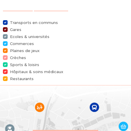
Catégorie
Immeuble de bureaux
Sélection des points d'intérêts
Meublé
Oui
Transports en communs
Garage
Oui
Gares
Ecoles & universités
Terrasse
Non
Commerces
Plaines de jeux
Parking
Oui
Crèches
Sports & loisirs
Surface habitable
200 m²
Hôpitaux & soins médicaux
Restaurants
Surface du terrain
300 m²
Disponibilité
en fonct. du propriétaire
Bâtiment
Année de construction
1956