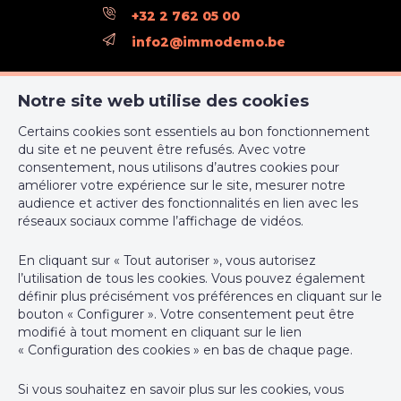
+32 2 762 05 00
Prix/m²/a
144 €
info2@immodemo.be
Admin & Financier
ImmoDemo Agency 3
Notre site web utilise des cookies
rue Konkel 12
Charges (€/m²/a) (prix/m²/a)
15 €
Certains cookies sont essentiels au bon fonctionnement
1000 Bruxelles
du site et ne peuvent être refusés. Avec votre
+32 2 762 05 00
Sous régime TVA
Oui
consentement, nous utilisons d’autres cookies pour
améliorer votre expérience sur le site, mesurer notre
support@webulous.be
audience et activer des fonctionnalités en lien avec les
Domaine juridique
réseaux sociaux comme l’affichage de vidéos.
En cliquant sur « Tout autoriser », vous autorisez
Jugement en cours
Non
l’utilisation de tous les cookies. Vous pouvez également
Agent immobilier intermédiaire agréé IPI sous le numéro 999
définir plus précisément vos préférences en cliquant sur le
999 en Belgique - N° entreprise : TVA BE-0000.111.222
Permis de bâtir
Oui
bouton « Configurer ». Votre consentement peut être
modifié à tout moment en cliquant sur le lien
Instance de contrôle: Institut professionnel des agents
Permis de lotir
Oui
« Configuration des cookies » en bas de chaque page.
immobiliers, rue du Luxembourg 16B, 1000 Bruxelles (+32 2 505
38 50 - info@ipi.be) - Soumis au
code déontologique de l’ IPI
Affectation urbanistique
zone industrielle
Si vous souhaitez en savoir plus sur les cookies, vous