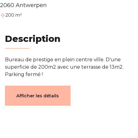
2060 Antwerpen
Blog
200 m²
Contact
Description
Estimation
Bureau de prestige en plein centre ville. D'une
superficie de 200m2 avec une terrasse de 13m2.
Parking fermé !
Caractéristiques
Afficher les détails
Général
Référence
3752013