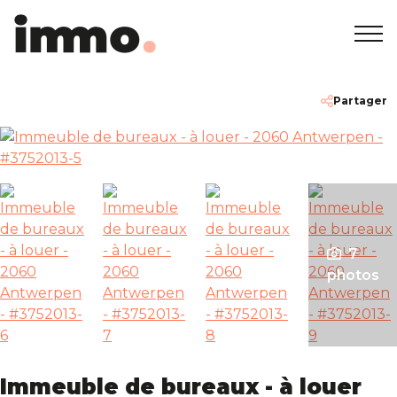
Accueil
+32 2 762 05 00
info@immodemo.be
Partager
A vendre
A louer
Projets neufs
7
photos
A propos
Nos agences
Immeuble de bureaux - à louer