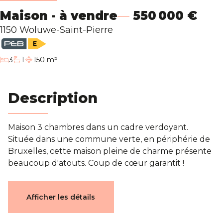
Blog
Maison - à vendre
550 000 €
1150 Woluwe-Saint-Pierre
Contact
chambres
3
1
150 m²
salle de bain
Estimation
Description
Maison 3 chambres dans un cadre verdoyant.
Située dans une commune verte, en périphérie de
Bruxelles, cette maison pleine de charme présente
beaucoup d'atouts. Coup de cœur garantit !
Caractéristiques
Afficher les détails
Général