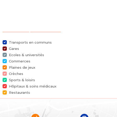
Référence
4233687
Catégorie
Maison
Sélection des points d'intérêts
Nombre de chambres
3
Transports en communs
Nombre de salles de bain
1
Gares
Ecoles & universités
Jardin
Oui
Commerces
Plaines de jeux
Garage
Oui
Crèches
Sports & loisirs
Parking
Oui
Hôpitaux & soins médicaux
Restaurants
Surface habitable
150 m²
Surface du terrain
240 m²