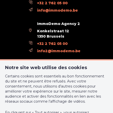
+32 2 762 05 00
info@immodemo.be
ImmoDemo Agency 2
Konkelstraat 12
1350 Brussels
+32 2 762 05 00
info2@immodemo.be
ImmoDemo Agency 3
Notre site web utilise des cookies
rue Konkel 12
Certains cookies sont essentiels au bon fonctionnement
1000 Bruxelles
du site et ne peuvent être refusés. Avec votre
+32 2 762 05 00
consentement, nous utilisons d’autres cookies pour
améliorer votre expérience sur le site, mesurer notre
support@webulous.be
audience et activer des fonctionnalités en lien avec les
réseaux sociaux comme l’affichage de vidéos.
En cliquant sur « Tout autoriser », vous autorisez