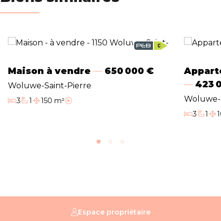
Maison à vendre
650 000 €
Appart
423 
Woluwe-Saint-Pierre
Woluwe-S
3
1
150 m²
Chambres
Salle de bain
Surface habitable
Vidéo
3
1
Chambres
Salle d
Sur
Espace propriétaire