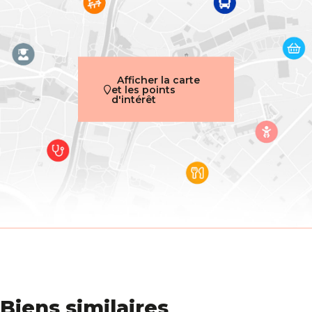
Coûts & Frais
Valeur terrain (-)
100000 €
Valeur construction (-)
400000.5 €
Afficher la carte
et les points
d'intérêt
Biens similaires