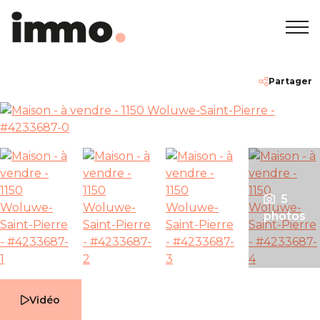
Accueil
+32 2 762 05 00
info@immodemo.be
Partager
A vendre
A louer
5
Projets neufs
photos
A propos
Nos agences
Vidéo