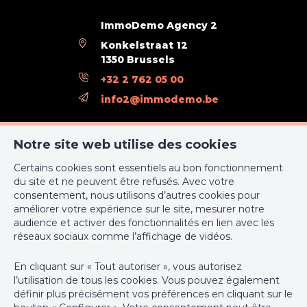
ImmoDemo Agency 2
Konkelstraat 12
1350 Brussels
+32 2 762 05 00
info2@immodemo.be
ImmoDemo Agency 3
Notre site web utilise des cookies
rue Konkel 12
Certains cookies sont essentiels au bon fonctionnement
1000 Bruxelles
du site et ne peuvent être refusés. Avec votre
+32 2 762 05 00
consentement, nous utilisons d’autres cookies pour
améliorer votre expérience sur le site, mesurer notre
support@webulous.be
audience et activer des fonctionnalités en lien avec les
réseaux sociaux comme l’affichage de vidéos.
En cliquant sur « Tout autoriser », vous autorisez
l’utilisation de tous les cookies. Vous pouvez également
Agent immobilier intermédiaire agréé IPI sous le numéro 999
définir plus précisément vos préférences en cliquant sur le
999 en Belgique - N° entreprise : TVA BE-0000.111.222