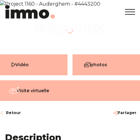
Project 1160
Accueil
+32 2 762 05 00
info@immodemo.be
Auderghem
A vendre
Vidéo
photos
A louer
Projets neufs
Visite virtuelle
A propos
Retour
Partager
Nos agences
Description