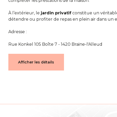
compléter les prestations de la maison.
À l’extérieur, le
jardin privatif
constitue un véritabl
détendre ou profiter de repas en plein air dans un 
Adresse :
Rue Konkel 105 Boîte 7 - 1420 Braine-l'Alleud
Documents
Afficher les détails
ompromis_01.pdf
ocument_03.pdf
pl
Caractéristiques