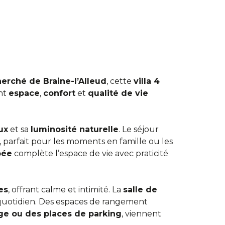
herché de Braine-l’Alleud
, cette
villa 4
ant
espace
,
confort
et
qualité de vie
ux
et sa
luminosité naturelle
. Le séjour
, parfait pour les moments en famille ou les
pée
complète l’espace de vie avec praticité
es
, offrant calme et intimité. La
salle de
u quotidien. Des espaces de rangement
ge ou des places de parking
, viennent