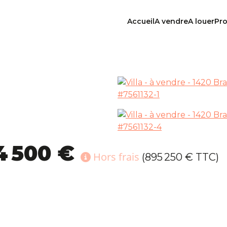
Accueil
A vendre
A louer
Pro
4 500 €
Hors frais
(895 250 € TTC)