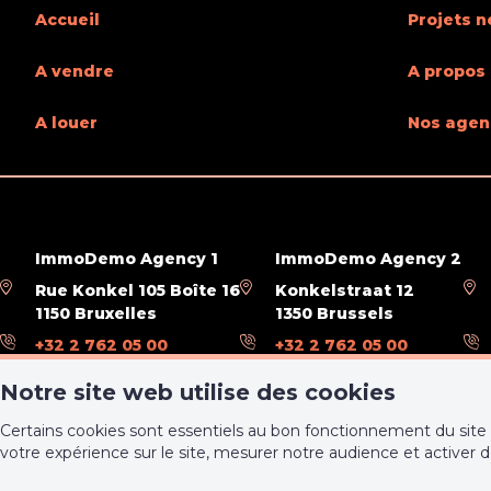
Accueil
Projets n
En chiffres
A vendre
A propos
Nombre de sdd
2
Sdd (sur
A louer
Nos agen
Divers
Bureau
Oui
ImmoDemo Agency 1
ImmoDemo Agency 2
Rue Konkel 105 Boîte 16
Konkelstraat 12
Sécurité
1150 Bruxelles
1350 Brussels
+32 2 762 05 00
+32 2 762 05 00
info@immodemo.be
info2@immodemo.be
Volets
Oui
Détails 
Notre site web utilise des cookies
Certains cookies sont essentiels au bon fonctionnement du site 
Charges & Rendement
votre expérience sur le site, mesurer notre audience et activer 