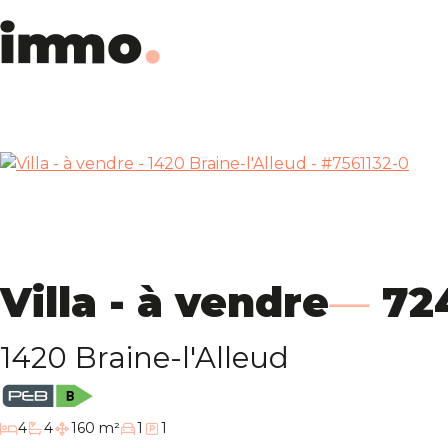
Villa - à vendre
72
1420 Braine-l'Alleud
chambres
4
4
160 m²
1
1
salles de bain