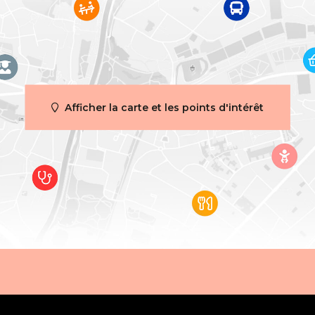
ie
Villa
de salles de bain
2
Afficher la carte et les points d'intérêt
Oui
Oui
du terrain
240 m²
intérieur
Oui
(s) extérieur (nombre)
1