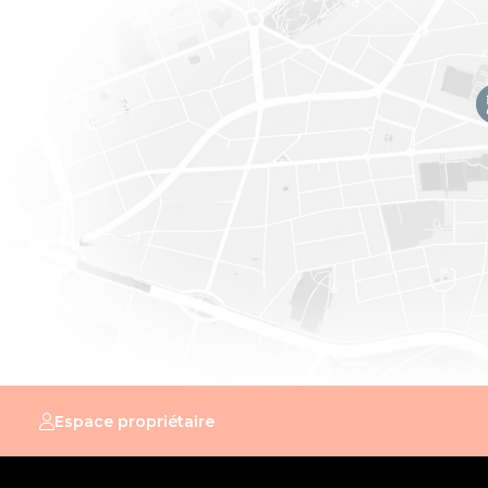
Général
Référence
7561132
Catégor
Nombre de chambres
4
Nombre 
Jardin
Oui
Garage
Terrasse
Oui
Parking
Surface habitable
160 m²
Surface 
Bâtiment
Espace propriétaire
Nombre de garage
1
Parking 
Parking extérieur
Oui
Parking