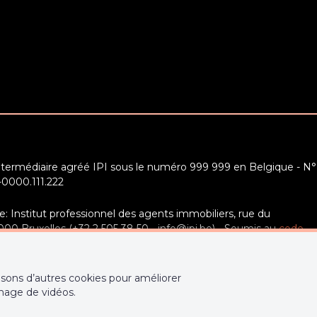
ntermédiaire agréé IPI sous le numéro 999 999 en Belgique - N°
-0000.111.222
e: Institut professionnel des agents immobiliers, rue du
0 Bruxelles (+32 2 505 38 50 - info@ipi.be) - Soumis au
code
 IPI
 et cautionnement via AXA Belgium SA, Place du Trône 1, 1000
sons d’autres cookies pour améliorer
° 730.390.160. Couverture valable pour les activités réalisées en
chage de vidéos.