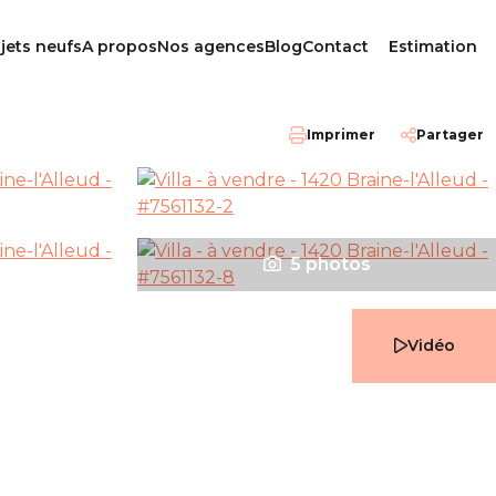
jets neufs
A propos
Nos agences
Blog
Contact
Estimation
Imprimer
Partager
5 photos
Vidéo