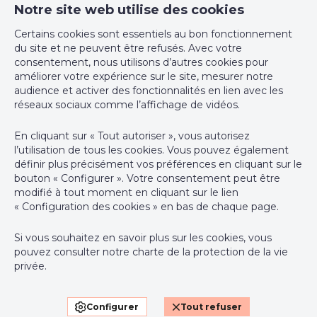
Droit de préemption
Non
ImmoDemo Agency 3
Notre site web utilise des cookies
rue Konkel 12
Affectation urbanistique
zone verte
Certains cookies sont essentiels au bon fonctionnement
1000 Bruxelles
du site et ne peuvent être refusés. Avec votre
+32 2 762 05 00
consentement, nous utilisons d’autres cookies pour
Type
pas de correction juridique ou mesure
d'intimation
administrative imposée
améliorer votre expérience sur le site, mesurer notre
support@webulous.be
audience et activer des fonctionnalités en lien avec les
réseaux sociaux comme l’affichage de vidéos.
Certificats / Attestations
En cliquant sur « Tout autoriser », vous autorisez
l’utilisation de tous les cookies. Vous pouvez également
Attestation du sol
Oui
Agent immobilier intermédiaire agréé IPI sous le numéro 999
définir plus précisément vos préférences en cliquant sur le
999 en Belgique - N° entreprise : TVA BE-0000.111.222
bouton « Configurer ». Votre consentement peut être
Certificat d'électricité (oui/non)
oui, conforme
modifié à tout moment en cliquant sur le lien
Instance de contrôle: Institut professionnel des agents
« Configuration des cookies » en bas de chaque page.
immobiliers, rue du Luxembourg 16B, 1000 Bruxelles (+32 2 505
Certificat amiante (obligatoire pour tous les biens
Oui
construits avant 2001)
38 50 - info@ipi.be) - Soumis au
code déontologique de l’ IPI
Si vous souhaitez en savoir plus sur les cookies, vous
pouvez consulter notre
charte de la protection de la vie
Certificat amiante (obligatoire pour tous les
24/11/2022
RC professionnelle et cautionnement via AXA Belgium SA,
privée
.
biens construits avant 2001) (datetime)
Place du Trône 1, 1000 Bruxelles – police n° 730.390.160.
Couverture valable pour les activités réalisées en Belgique
Certificat amiante (obligatoire pour tous les
01234567
Configurer
Tout refuser
biens construits avant 2001) (details)