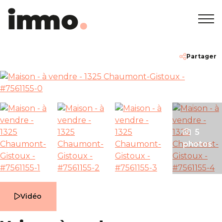
Accueil
+32 2 762 05 00
info@immodemo.be
Partager
A vendre
A louer
5
Projets neufs
photos
A propos
Vidéo
Nos agences