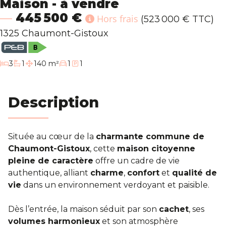
Maison - à vendre
Blog
445 500 €
Hors frais
(523 000 € TTC)
1325 Chaumont-Gistoux
Contact
chambres
3
1
140 m²
1
1
salle de bain
Estimation
Description
Située au cœur de la
charmante commune de
Chaumont-Gistoux
, cette
maison citoyenne
pleine de caractère
offre un cadre de vie
authentique, alliant
charme
,
confort
et
qualité de
vie
dans un environnement verdoyant et paisible.
Dès l’entrée, la maison séduit par son
cachet
, ses
volumes harmonieux
et son atmosphère