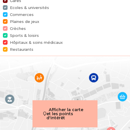
Gares
Général
Ecoles & universités
Commerces
Plaines de jeux
Référence
7561155
Crèches
Sports & loisirs
Catégorie
Maison
Hôpitaux & soins médicaux
Nombre de chambres
3
Restaurants
Nombre de salles de bain
1
Jardin
Oui
Garage
Oui
Terrasse
Oui
Afficher la carte
et les points
Parking
Oui
d'intérêt
Surface habitable
140 m²