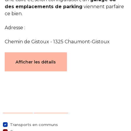
des emplacements de parking
viennent parfaire
ce bien.
Adresse :
Chemin de Gistoux - 1325 Chaumont-Gistoux
Documents
Afficher les détails
ompromis_01.pdf
ocument_03.pdf
plan_02.pdf
Sélection des points d'intérêts
Caractéristiques
Transports en communs