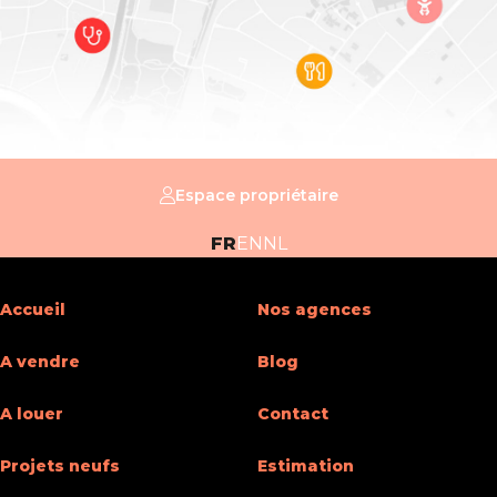
Surface du terrain
240 m²
Bâtiment
Nombre de garage
1
Espace propriétaire
Parking intérieur
Oui
FR
EN
NL
Parking extérieur
Oui
Accueil
Nos agences
Parking(s) extérieur (nombre)
1
A vendre
Blog
Divers
A louer
Contact
Bureau
Oui
Projets neufs
Estimation