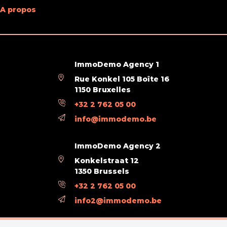
Sécurité
A propos
Volets
Oui
Détails volets (type)
en bois
ImmoDemo Agency 1
Charges & Rendement
Rue Konkel 105 Boîte 16
1150 Bruxelles
Sous régime TVA
Oui
+32 2 762 05 00
info@immodemo.be
Domaine juridique
ImmoDemo Agency 2
Jugement en cours
Non
Konkelstraat 12
1350 Brussels
Permis de bâtir
Non
+32 2 762 05 00
info2@immodemo.be
Permis de lotir
Non