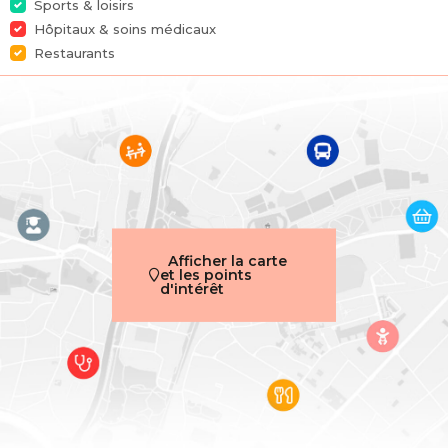
Sports & loisirs
Hôpitaux & soins médicaux
Nombre de salles de bain
1
Restaurants
Terrasse
Oui
Surface habitable
75 m²
Disponibilité
à la livraison
Nom, catégorie & situation
Afficher la carte
Etage
1
et les points
d'intérêt
Nombre d'étages
4
Bâtiment
Parking intérieur
Oui