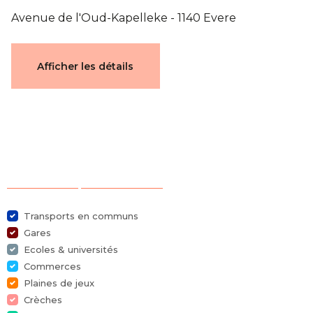
Avenue de l'Oud-Kapelleke - 1140 Evere
Documents
Afficher les détails
plan 1160-E1-3
Caractéristiques
Sélection des points d'intérêts
Général
Transports en communs
Gares
Référence
7564722
Ecoles & universités
Commerces
Catégorie
Appartement
Plaines de jeux
Crèches
Nombre de chambres
1