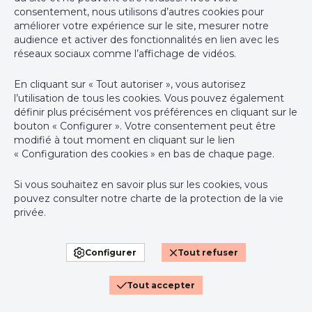
+32 2 762 05 00
consentement, nous utilisons d’autres cookies pour
améliorer votre expérience sur le site, mesurer notre
support@webulous.be
audience et activer des fonctionnalités en lien avec les
réseaux sociaux comme l’affichage de vidéos.
En cliquant sur « Tout autoriser », vous autorisez
l’utilisation de tous les cookies. Vous pouvez également
Agent immobilier intermédiaire agréé IPI sous le numéro 999
définir plus précisément vos préférences en cliquant sur le
999 en Belgique - N° entreprise : TVA BE-0000.111.222
bouton « Configurer ». Votre consentement peut être
modifié à tout moment en cliquant sur le lien
Instance de contrôle: Institut professionnel des agents
« Configuration des cookies » en bas de chaque page.
immobiliers, rue du Luxembourg 16B, 1000 Bruxelles (+32 2 505
38 50 - info@ipi.be) - Soumis au
code déontologique de l’ IPI
Si vous souhaitez en savoir plus sur les cookies, vous
pouvez consulter notre
charte de la protection de la vie
RC professionnelle et cautionnement via AXA Belgium SA,
privée
.
Place du Trône 1, 1000 Bruxelles – police n° 730.390.160.
Couverture valable pour les activités réalisées en Belgique
Configurer
Tout refuser
Conditions générales d'utilisation du site
Charte de la protection de la vie privée
Tout accepter
Configuration des cookies