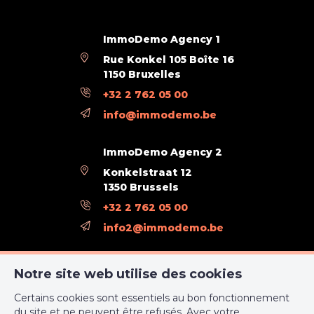
Emission CO2 (émission CO2)
28
ImmoDemo Agency 1
E total (Kwh/an)
110
Rue Konkel 105 Boîte 16
PEB code unique
RWPEB - 099858
1150 Bruxelles
+32 2 762 05 00
info@immodemo.be
ImmoDemo Agency 2
Konkelstraat 12
1350 Brussels
+32 2 762 05 00
info2@immodemo.be
ImmoDemo Agency 3
Notre site web utilise des cookies
rue Konkel 12
Certains cookies sont essentiels au bon fonctionnement
1000 Bruxelles
du site et ne peuvent être refusés. Avec votre