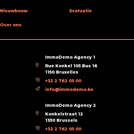
Lift
Ja
Nieuwbouw
Evaluatie
Dubbele beglazing
Ja
Over ons
Type verwarming
vloerverwarming
Keuken - type
niet geïnstalleerd
ImmoDemo Agency 1
Badkamer (type)
douche en zitbad
Rue Konkel 105 Bus 16
1150 Bruxelles
Parlofoon
Ja
+32 2 762 05 00
Videofoon
Ja
info@immodemo.be
ImmoDemo Agency 2
Omgeving
Konkelstraat 12
1350 Brussels
Oriëntatie (achtergevel)
zuid
+32 2 762 05 00