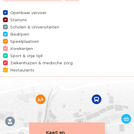
Gemeubeld
Ja
Openbaar vervoer
Aantal kamers
4
Stations
Scholen & Universiteiten
Aantal badkamers
2
Bedrijven
Speelplaatsen
Tuin
Ja
Kwekerijen
Sport & vrije tijd
Tuinoppervlakte
405 m²
Ziekenhuizen & medische zorg
Restaurants
Garage
Ja
Terras
Ja
Parking
Ja
Bewoonbare oppervlakte
236 m²
Oppervlakte van het terrein
700 m²
Kaart en