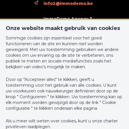
Type buurt
landelijk
info2@immodemo.be
O-Peil
mogelijk overstromingsgevoelig
(overstromingstype)
gebied
ImmoDemo Agency 3
rue Konkel 12
Onze website maakt gebruik van cookies
Zonetype (zonestype)
Afgebakend overstromingsgebied
1000 Bruxelles
Sommige cookies zijn essentieel voor het goed
+32 2 762 05 00
functioneren van de site en kunnen niet worden
In cijfers
geweigerd. Met uw toestemming gebruiken we andere
support@webulous.be
cookies om uw ervaring op de site te verbeteren, ons
publiek te meten en sociale-mediafuncties zoals het
Breedte aan straatkant
38
bekijken van video's mogelijk te maken.
Bebouwde oppervlakte (opp.hoofdgebouw)
170
Door op "Accepteer alles" te klikken, geeft u
BIV-erkende vastgoedmakelaar-bemiddelaar in België, BIV N°
toestemming voor het gebruik van alle cookies. U kunt
999 999 - Ondernemingsnummer : BTW BE-0000.111.222
Toiletten - aantal
5
uw voorkeuren ook nauwkeuriger definiëren door op de
knop " Configureren " te klikken. Uw toestemming kan op
Toezichthoudende Autoriteit : Beroepinstituut van
Slaapkamer 1 (oppervlakte)
11 m²
elk moment worden gewijzigd door op de link " Cookie
Vastgoedmakelaars Luxemburgstraat, 16B - 1000 Brussel (+32 2
configuratie " te klikken onderaan elke pagina.
505 38 50 - info@biv.be) -
www.biv.be
-
Deontologische code
Slaapkamer 2 (oppervlakte)
12 m²
Als u meer wilt weten over cookies, kunt u onze
charter
BA en borgstelling via NV AXA Belgium, Troonplein 1, 1000
privéleven
raadplegen.
Slaapkamer 3 (oppervlakte)
13 m²