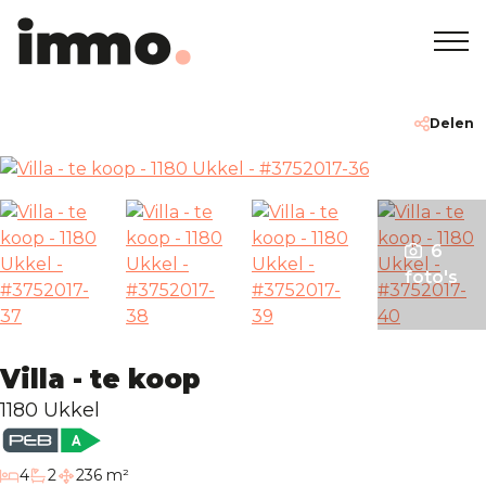
Home
+32 2 762 05 00
info@immodemo.be
Delen
Te koop
Te huur
6
foto's
Nieuwbouw
Villa - te koop
Over ons
1180 Ukkel
Onze Agentschappen
slaapkamers
4
2
236 m²
badkamers