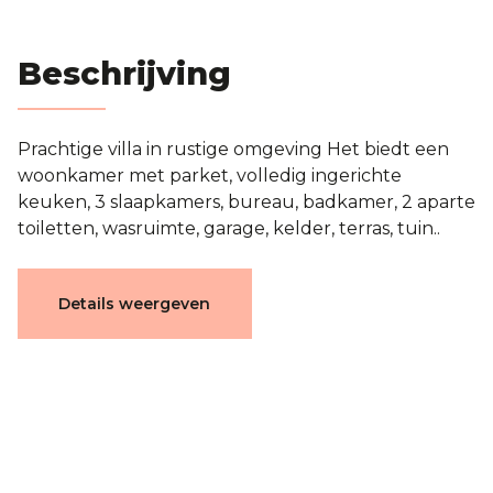
Blog
Beschrijving
Contact
Prachtige villa in rustige omgeving
Het biedt een
Evaluatie
woonkamer met parket, volledig ingerichte
keuken, 3 slaapkamers, bureau, badkamer, 2 aparte
toiletten, wasruimte, garage, kelder, terras, tuin..
Karakteristieken
Details weergeven
Algemeen
Referentie
3752017
Categorie
Villa
Selectie van bezienswaardigheden