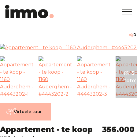
Home
+32 2 762 05 00
info@immodemo.be
D
Te koop
Te huur
5
foto'
Nieuwbouw
Over ons
Virtuele tour
Onze Agentschappen
Appartement - te koop
356.000