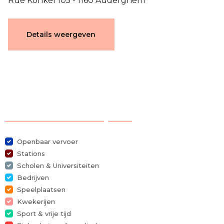
Rue Konkel 105 - 1160 Auderghem
Documenten
Details weergeven
plan 1160-E0-2
Karakteristieken
Selectie van bezienswaardigheden
Algemeen
Openbaar vervoer
Stations
Referentie
4443202
Scholen & Universiteiten
Bedrijven
Categorie
Appartement
Speelplaatsen
Kwekerijen
Aantal kamers
2
Sport & vrije tijd