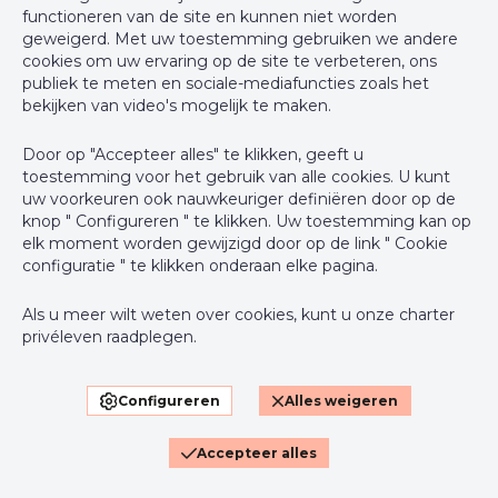
+32 2 762 05 00
functioneren van de site en kunnen niet worden
geweigerd. Met uw toestemming gebruiken we andere
support@webulous.be
cookies om uw ervaring op de site te verbeteren, ons
publiek te meten en sociale-mediafuncties zoals het
bekijken van video's mogelijk te maken.
Door op "Accepteer alles" te klikken, geeft u
BIV-erkende vastgoedmakelaar-bemiddelaar in België, BIV N°
toestemming voor het gebruik van alle cookies. U kunt
999 999 - Ondernemingsnummer : BTW BE-0000.111.222
uw voorkeuren ook nauwkeuriger definiëren door op de
knop " Configureren " te klikken. Uw toestemming kan op
Toezichthoudende Autoriteit : Beroepinstituut van
elk moment worden gewijzigd door op de link " Cookie
Vastgoedmakelaars Luxemburgstraat, 16B - 1000 Brussel (+32 2
configuratie " te klikken onderaan elke pagina.
505 38 50 - info@biv.be) -
www.biv.be
-
Deontologische code
Als u meer wilt weten over cookies, kunt u onze
charter
BA en borgstelling via NV AXA Belgium, Troonplein 1, 1000
privéleven
raadplegen.
Brussel (polisnr. 730.390.160) Dekking geldt voor activiteiten die
in België worden uitgevoerd
Configureren
Alles weigeren
Algemene gebruiksvoorwaarden van de website
Charter privéleven
Accepteer alles
Cookie configuratie
Powered by
Whise
– Designed and Developed by
Webulous.immo