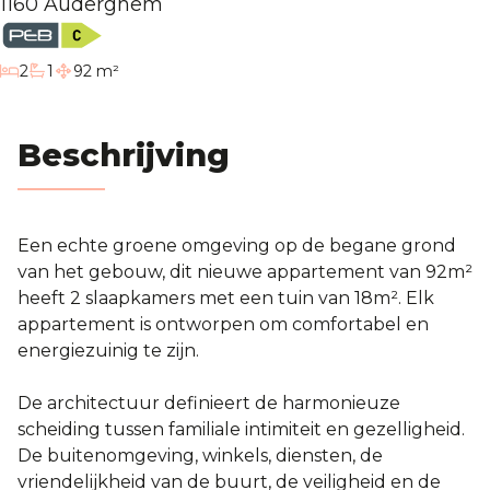
1160 Auderghem
Blog
slaapkamers
2
1
92 m²
badkamer
Contact
Beschrijving
Evaluatie
Een echte groene omgeving op de begane grond
van het gebouw, dit nieuwe appartement van 92m²
heeft 2 slaapkamers met een tuin van 18m². Elk
appartement is ontworpen om comfortabel en
energiezuinig te zijn.
De architectuur definieert de harmonieuze
scheiding tussen familiale intimiteit en gezelligheid.
De buitenomgeving, winkels, diensten, de
vriendelijkheid van de buurt, de veiligheid en de