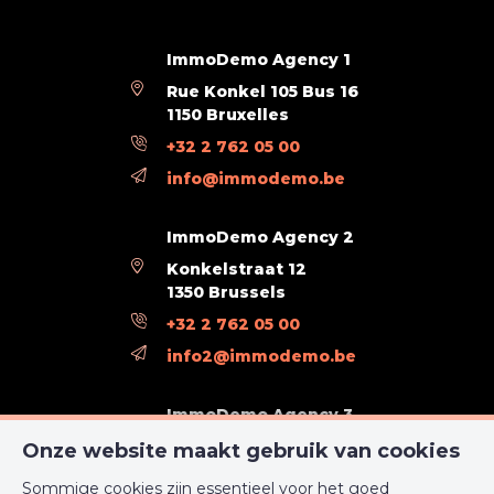
Energie
EPC-klasse
C
ImmoDemo Agency 1
Rue Konkel 105 Bus 16
EPC (Kwh/m²/j)
105
1150 Bruxelles
+32 2 762 05 00
CO2 uitstoot
28
info@immodemo.be
E totaal (Kwh/jaar)
110
ImmoDemo Agency 2
EPC unieke code
RWPEB - 099858
Konkelstraat 12
1350 Brussels
+32 2 762 05 00
info2@immodemo.be
ImmoDemo Agency 3
rue Konkel 12
Onze website maakt gebruik van cookies
1000 Bruxelles
Sommige cookies zijn essentieel voor het goed