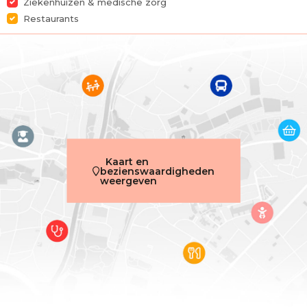
Ziekenhuizen & medische zorg
Aantal badkamers
1
Restaurants
Tuin
Ja
Tuinoppervlakte
20 m²
Terras
Ja
Bewoonbare oppervlakte
92 m²
Beschikbaarheid
bij oplevering
Kaart en
bezienswaardigheden
weergeven
Naam, Categorie & Ligging
Verdieping
0
Verdiepingen - aantal
5
Gebouw