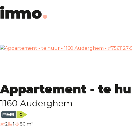
Appartement - te hu
1160 Auderghem
slaapkamers
2
1
80 m²
badkamer