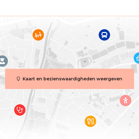
ie
Appartement
kamers
2
Nee
Nee
Kaart en bezienswaardigheden weergeven
 binnen
Nee
g