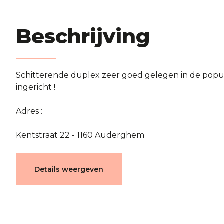
Beschrijving
Schitterende duplex zeer goed gelegen in de popul
ingericht !
Adres :
Kentstraat 22 - 1160 Auderghem
Karakteristieken
Details weergeven
Algemeen