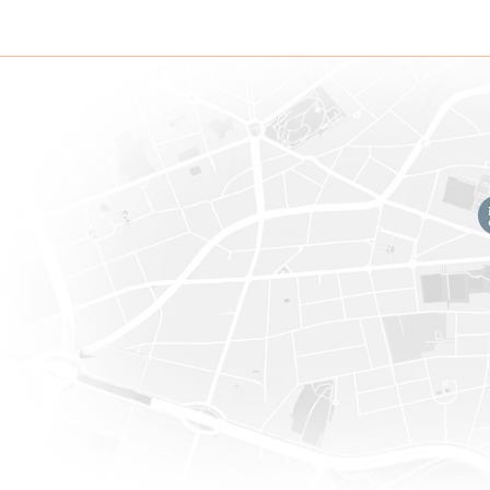
Referentie
7561127
Categor
Gemeubeld
Ja
Aantal 
Aantal badkamers
1
Garage
Terras
Ja
Parking
Bewoonbare oppervlakte
80 m²
Gebouw
Bouwjaar
2008
Parking
Parking buiten
Ja
Naam, Categorie & Liggin