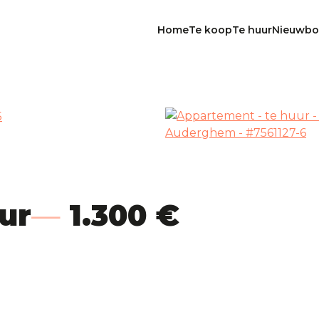
Home
Te koop
Te huur
Nieuwb
ur
1.300 €