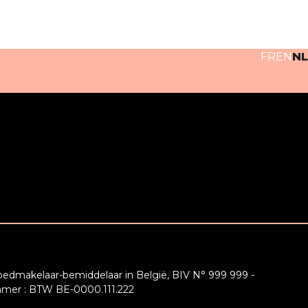
FR
EN
NL
edmakelaar-bemiddelaar in België, BIV N° 999 999 -
er : BTW BE-0000.111.222