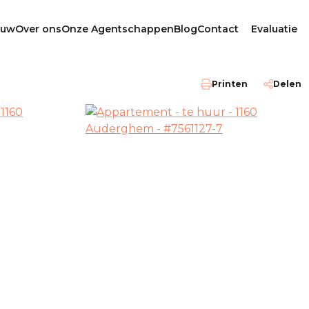
ouw
Over ons
Onze Agentschappen
Blog
Contact
Evaluatie
Printen
Delen