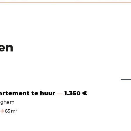
en
Ja
Ja
erwarming
elektrisch
r (type)
douche
artement te huur
1.350 €
rghem
85 m²
amers
dkamer
Bewoonbare oppervlakte
mer 1 (oppervlakte)
40 m²