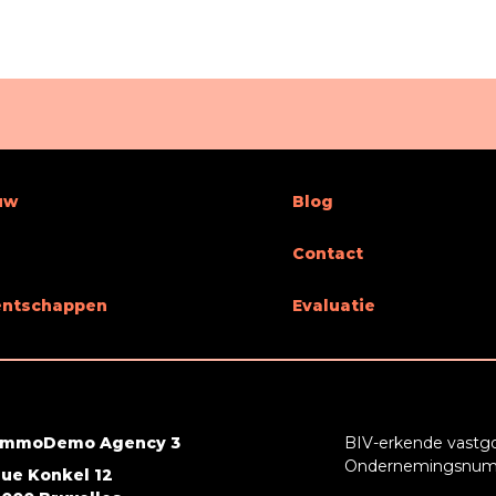
 aantal
2
uw
Blog
 (afstand (m))
500
Contact
afstand (m))
100
entschappen
Evaluatie
r
Ja
ImmoDemo Agency 3
BIV-erkende vastgo
Ondernemingsnumm
rue Konkel 12