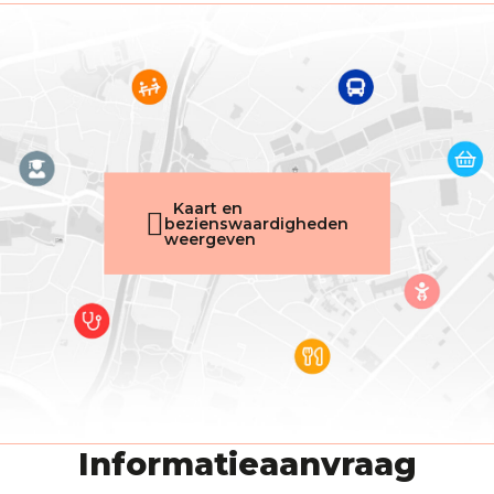
Kaart en
bezienswaardigheden
weergeven
Informatieaanvraag