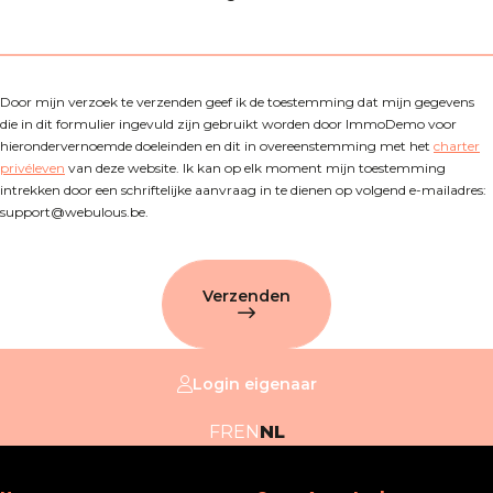
Door mijn verzoek te verzenden geef ik de toestemming dat mijn gegevens
die in dit formulier ingevuld zijn gebruikt worden door ImmoDemo voor
hierondervernoemde doeleinden en dit in overeenstemming met het
charter
privéleven
van deze website. Ik kan op elk moment mijn toestemming
intrekken door een schriftelijke aanvraag in te dienen op volgend e-mailadres:
support@webulous.be.
Verzenden
Login eigenaar
FR
EN
NL