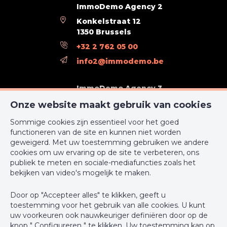
ImmoDemo Agency 2
Konkelstraat 12
1350 Brussels
+32 2 762 05 00
info2@immodemo.be
ImmoDemo Agency 3
rue Konkel 12
Onze website maakt gebruik van cookies
1000 Bruxelles
Sommige cookies zijn essentieel voor het goed
+32 2 762 05 00
functioneren van de site en kunnen niet worden
geweigerd. Met uw toestemming gebruiken we andere
support@webulous.be
cookies om uw ervaring op de site te verbeteren, ons
publiek te meten en sociale-mediafuncties zoals het
bekijken van video's mogelijk te maken.
Door op "Accepteer alles" te klikken, geeft u
BIV-erkende vastgoedmakelaar-bemiddelaar in België, BIV N°
toestemming voor het gebruik van alle cookies. U kunt
999 999 - Ondernemingsnummer : BTW BE-0000.111.222
uw voorkeuren ook nauwkeuriger definiëren door op de
knop " Configureren " te klikken. Uw toestemming kan op