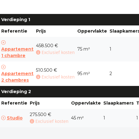
Verdieping 1
Referentie
Prijs
Oppervlakte
Slaapkamer
458.500 €
Appartement
75 m²
1
Exclusief kosten
1 chambre
510.500 €
Appartement
95 m²
2
Exclusief kosten
2 chambres
Verdieping 2
Referentie
Prijs
Oppervlakte
Slaapkamers
T
275.500 €
Studio
45 m²
1
1
Exclusief kosten